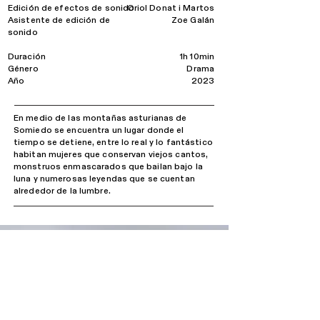
Edición de efectos de sonido
Oriol Donat i Martos
Asistente de edición de
Zoe Galán
sonido
Duración
1h 10min
​Género
Drama
Año
2023
En medio de las montañas asturianas de
Somiedo se encuentra un lugar donde el
tiempo se detiene, entre lo real y lo fantástico
habitan mujeres que conservan viejos cantos,
monstruos enmascarados que bailan bajo la
luna y numerosas leyendas que se cuentan
alrededor de la lumbre.