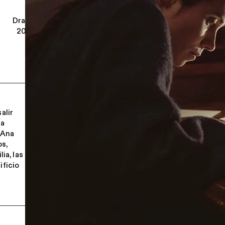
Drama
2025
alir
da
 Ana
os,
ia, las
ificio