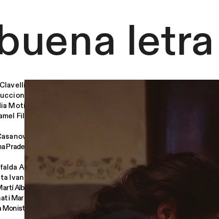
buena letra
 Clavellino
ucciones,
ia Motion
amel Films
Casanovas
na Praderas
falda Alba
sta Ivanow
artí Albert
at i Martos
 Monistrol