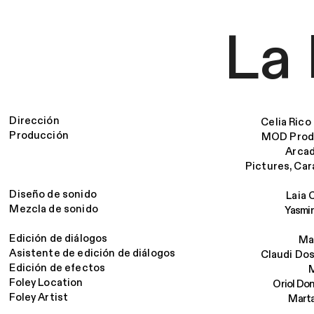
La 
Dirección
Celia Rico
Producción
MOD Prod
Arcad
Pictures, Car
Diseño de sonido
Laia 
Mezcla de sonido
Yasmi
Edición de diálogos
Ma
Asistente de edición de diálogos
Claudi Do
Edición de efectos
M
Foley Location
Oriol Don
Foley Artist
Marta